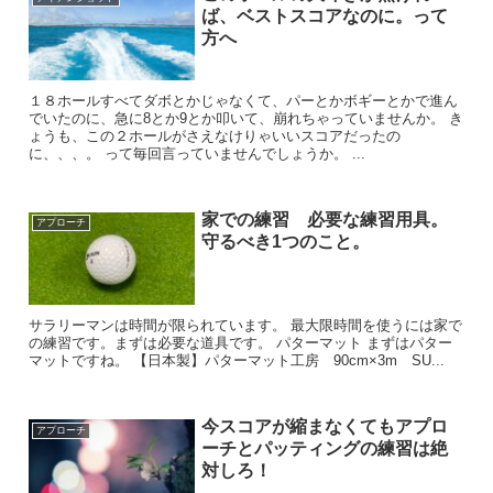
ば、ベストスコアなのに。って
方へ
１８ホールすべてダボとかじゃなくて、パーとかボギーとかで進ん
でいたのに、急に8とか9とか叩いて、崩れちゃっていませんか。 き
ょうも、この２ホールがさえなけりゃいいスコアだったの
に、、、。 って毎回言っていませんでしょうか。 ...
家での練習 必要な練習用具。
アプローチ
守るべき1つのこと。
サラリーマンは時間が限られています。 最大限時間を使うには家で
の練習です。まずは必要な道具です。 パターマット まずはパター
マットですね。 【日本製】パターマット工房 90cm×3m SU...
今スコアが縮まなくてもアプロ
アプローチ
ーチとパッティングの練習は絶
対しろ！