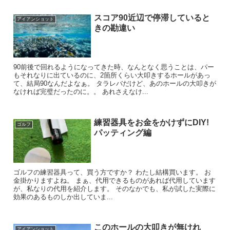
スコア90近辺で停滞していると
アイアンショット
きの勘違い
90前後で回れるようになってきた時、なんとなく思うことは、パー
もそれなりに出ているのに、2箇所くらい大叩きするホールがあっ
て、結局90なんだよなぁ。 タラレバだけど、あのホールの大叩きが
なければ完璧だったのに。。 あれさえなけ...
練習器具をお金をかけずにDIY!
ゴルフ
パッティング編
ゴルフの練習器具って、買う方ですか？ わたし結構買います。 お
金掛かりますよね。 まぁ、代用できるものがあれば代用しています
が、私なりの代用を紹介します。 そのなかでも、私が試した実際に
効果のあるものしか出していま...
このホールの大叩きが無けれ
アイアンショット