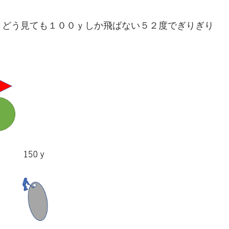
。どう見ても１００ｙしか飛ばない５２度でぎりぎり