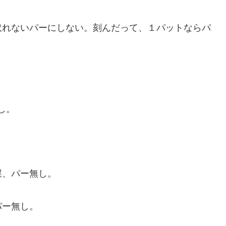
取れないパーにしない。刻んだって、１パットならパ
し。
謀、パー無し。
パー無し。